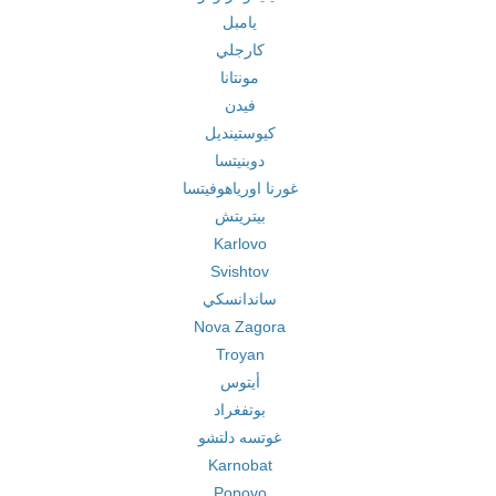
يامبل
كارجلي
مونتانا
فيدن
كيوستينديل
دوبنيتسا
غورنا اورياهوفيتسا
بيتريتش
Karlovo
Svishtov
ساندانسكي
Nova Zagora
Troyan
أيتوس
بوتفغراد
غوتسه دلتشو
Karnobat
Popovo