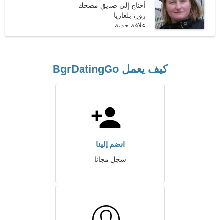
أحتاج إلى صديق مضحك
روز، بلغاريا
لطهي الطعام معًا
علاقة جدية
كيف يعمل BgrDatingGo
انضم إلينا
سجل مجانا