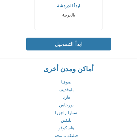
ابدأ الدردشة
بالعربية
ابدأ التسجيل
أماكن ومدن أخرى
صوفيا
بلوفديف
فارنا
بورجاس
ستارا زاجورا
بليفين
هاسكوفو
فيليكو ترنوفو