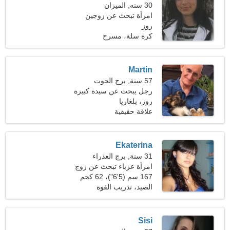
30 سنه, الميزان
امرأة تبحث عن زوجين
روز
كرة سلة، مسرح
Martin
57 سنة, برج الحوت
رجل يبحث عن سيدة كبيرة
48-52
روز، بلغاريا
علاقة حقيقية
Ekaterina
31 سنة, برج العذراء
امرأة عزباء تبحث عن زوج
167 سم (5'6")، 62 كجم
(136 رطلا)
الصيد، تدريب القوة
Sisi