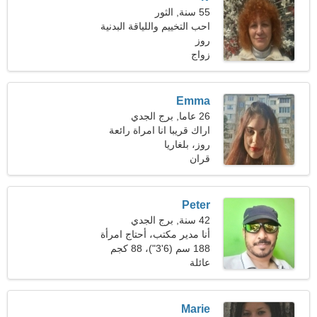
55 سنة, الثور
احب التخييم واللياقة البدنية
روز
زواج
Emma
26 عاما, برج الجدي
اراك قريبا انا امراة رائعة
روز، بلغاريا
قران
Peter
42 سنة, برج الجدي
أنا مدير مكتب، أحتاج امرأة
غير عادية
188 سم (6'3")، 88 كجم
(194 رطلا)
عائلة
Marie