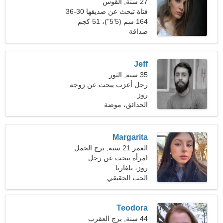
27 سنة, القوس
فتاة تبحث عن صديقها 30-36
164 سم (5'5")، 51 كجم
(112 رطلا)
صداقة
Jeff
35 سنة, الثور
رجل أعزب يبحث عن زوجة
23-32
روز
الحدائق، موضة
Margarita
العمر 21 سنة, برج الحمل
امرأة تبحث عن رجل
روز، بلغاريا
الحب الحقيقي
Teodora
44 سنة, برج العقرب