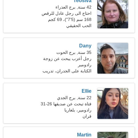
Teoslva
42 سنة, برج العذراء
احتاج الى رجل عادل للرقص
معا
168 سم (5'7")، 69 كجم
(152 رطلا)
الحب الحقيقي
Dany
35 سنة, برج الحوت
رجل أعزب يبحث عن زوجة
رادومير
الكتابة على الجدران، تدريب
الكلاب
Ellie
22 سنة, برج الجدي
فتاة تبحث عن صديقها 26-31
رادومير، بلغاريا
قران
Martin