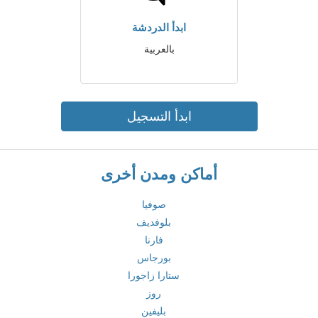
ابدأ الدردشة
بالعربية
ابدأ التسجيل
أماكن ومدن أخرى
صوفيا
بلوفديف
فارنا
بورجاس
ستارا زاجورا
روز
بليفين