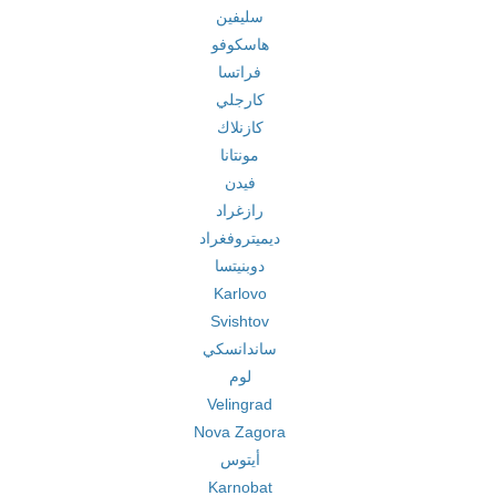
سليفين
هاسكوفو
فراتسا
كارجلي
كازنلاك
مونتانا
فيدن
رازغراد
ديميتروفغراد
دوبنيتسا
Karlovo
Svishtov
ساندانسكي
لوم
Velingrad
Nova Zagora
أيتوس
Karnobat