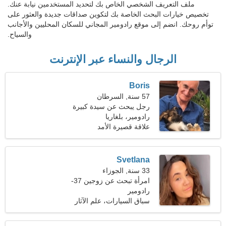
ملف التعريف الشخصي الخاص بك لتحديد المستخدمين نيابة عنك.
تخصيص خيارات البحث الخاصة بك لتكوين صداقات جديدة والعثور على
توأم روحك. انضم إلى موقع رادومير المجاني للسكان المحليين والأجانب
والسياح.
الرجال والنساء عبر الإنترنت
Boris
57 سنة, السرطان
رجل يبحث عن سيدة كبيرة
46-53
رادومير، بلغاريا
علاقة قصيرة الأمد
Svetlana
33 سنة, الجوزاء
امرأة تبحث عن زوجين 37-
44
رادومير
سباق السيارات، علم الآثار