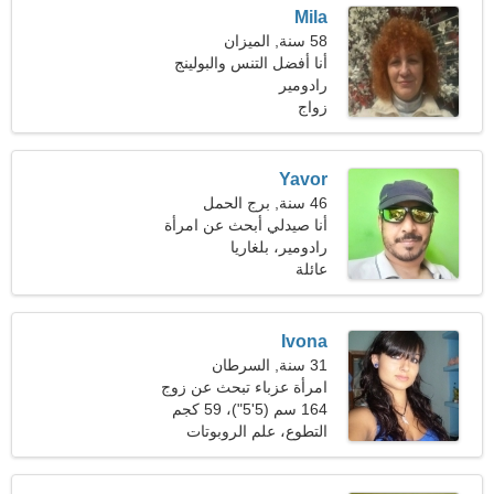
Mila
58 سنة, الميزان
أنا أفضل التنس والبولينج
رادومير
زواج
Yavor
46 سنة, برج الحمل
أنا صيدلي أبحث عن امرأة
ذكية
رادومير، بلغاريا
عائلة
Ivona
31 سنة, السرطان
امرأة عزباء تبحث عن زوج
33-39
164 سم (5'5")، 59 كجم
(130 رطلا)
التطوع، علم الروبوتات