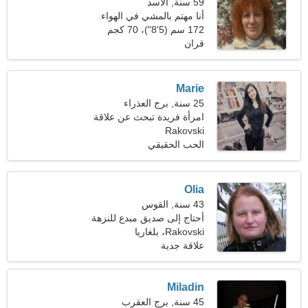
59 سنة, الأسد
أنا مهتم بالمشي في الهواء
الطلق والحيوانات الأليفة
172 سم (5'8")، 70 كجم
(154 رطلا)
قران
Marie
25 سنة, برج العذراء
امرأة فريدة تبحث عن علاقة
عاطفية
Rakovski
الحب الحقيقي
Olia
43 سنة, القوس
أحتاج إلى صديق مبدع للنزهة
معًا
Rakovski، بلغاريا
علاقة جدية
Miladin
45 سنة, برج العقرب