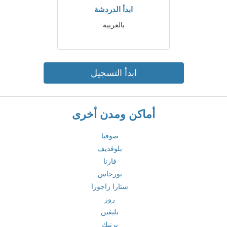
ابدأ الدردشة
بالعربية
ابدأ التسجيل
أماكن ومدن أخرى
صوفيا
بلوفديف
فارنا
بورجاس
ستارا زاجورا
روز
بليفين
برنيك