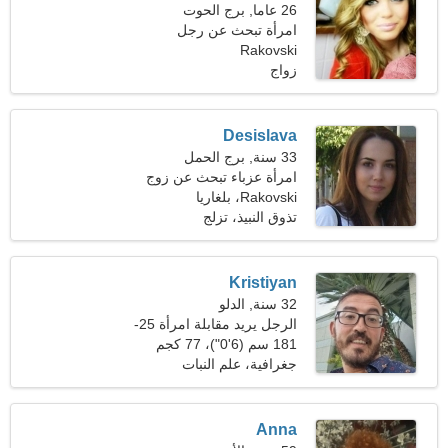
26 عاما, برج الحوت
امرأة تبحث عن رجل
Rakovski
زواج
Desislava
33 سنة, برج الحمل
امرأة عزباء تبحث عن زوج
Rakovski، بلغاريا
تذوق النبيذ، تزلج
Kristiyan
32 سنة, الدلو
الرجل يريد مقابلة امرأة 25-
29
181 سم (6'0")، 77 كجم
(169 رطلا)
جغرافية، علم النبات
Anna