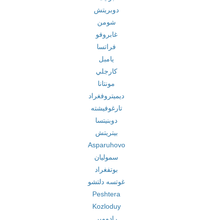
دوبريتش
شومن
غابروفو
فراتسا
يامبل
كارجلي
مونتانا
ديميتروفغراد
تارغوفيشته
دوبنيتسا
بيتريتش
Asparuhovo
سموليان
بوتفغراد
غوتسه دلتشو
Peshtera
Kozloduy
رادومير