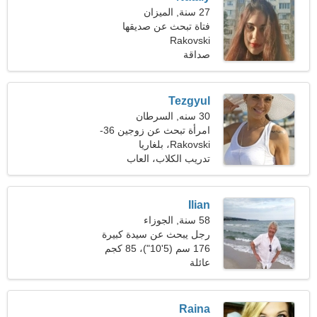
27 سنة, الميزان
فتاة تبحث عن صديقها
Rakovski
صداقة
Tezgyul
30 سنه, السرطان
امرأة تبحث عن زوجين 36-
40
Rakovski، بلغاريا
تدريب الكلاب، العاب
الكترونية
Ilian
58 سنة, الجوزاء
رجل يبحث عن سيدة كبيرة
49-53
176 سم (5'10")، 85 كجم
(187 رطلا)
عائلة
Raina